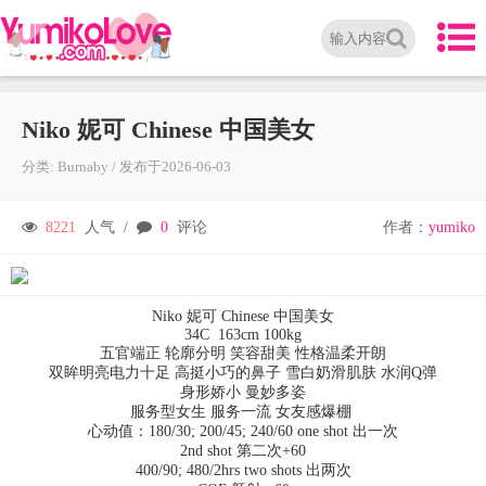
Niko 妮可 Chinese 中国美女
分类:
Burnaby
/
发布于
2026-06-03
8221
人气 /
0
评论
作者：
yumiko
Niko 妮可 Chinese 中国美女
34C 163cm 100kg
五官端正 轮廓分明 笑容甜美 性格温柔开朗
双眸明亮电力十足 高挺小巧的鼻子 雪白奶滑肌肤 水润Q弹
身形娇小 曼妙多姿
服务型女生 服务一流 女友感爆棚
心动值：180/30; 200/45; 240/60 one shot 出一次
2nd shot 第二次+60
400/90; 480/2hrs two shots 出两次